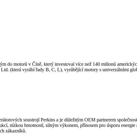
m do motorů v Číně, který investoval více než 140 milionů americkýc
 (která vyrábí řady B, C, L), vyrábějící motory s univerzálními globál
orových soustrojí Perkins a je důležitým OEM partnerem společnosti 
ukcí, nízkou hmotností, silným výkonem, přínosem pro úsporu energie a
ých zákazníků.