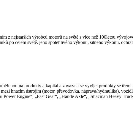
 z nejstarších výrobců motorů na světě s více než 100letou vývojovou
íků po celém světě. jeho spolehlivého výkonu, silného výkonu, ochra
aměřenou na produkty a kapitál a zavázala se vyvíjet produkty se třemi
zi hnacím ústrojím (motor, převodovka, náprava/hydraulika), vozidlem 
hai Power Engine“, „Fast Gear“, „Hande Axle“, „Shacman Heavy Truck