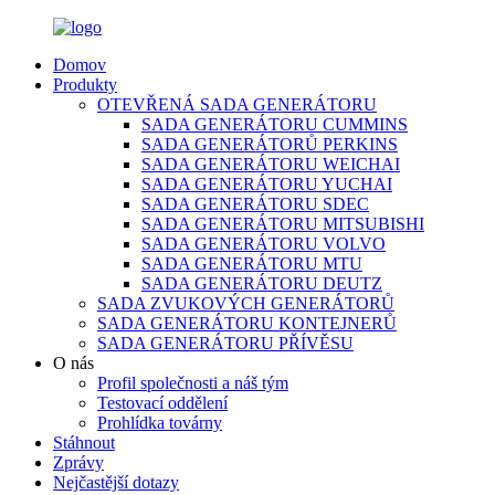
Domov
Produkty
OTEVŘENÁ SADA GENERÁTORU
SADA GENERÁTORU CUMMINS
SADA GENERÁTORŮ PERKINS
SADA GENERÁTORU WEICHAI
SADA GENERÁTORU YUCHAI
SADA GENERÁTORU SDEC
SADA GENERÁTORU MITSUBISHI
SADA GENERÁTORU VOLVO
SADA GENERÁTORU MTU
SADA GENERÁTORU DEUTZ
SADA ZVUKOVÝCH GENERÁTORŮ
SADA GENERÁTORU KONTEJNERŮ
SADA GENERÁTORU PŘÍVĚSU
O nás
Profil společnosti a náš tým
Testovací oddělení
Prohlídka továrny
Stáhnout
Zprávy
Nejčastější dotazy