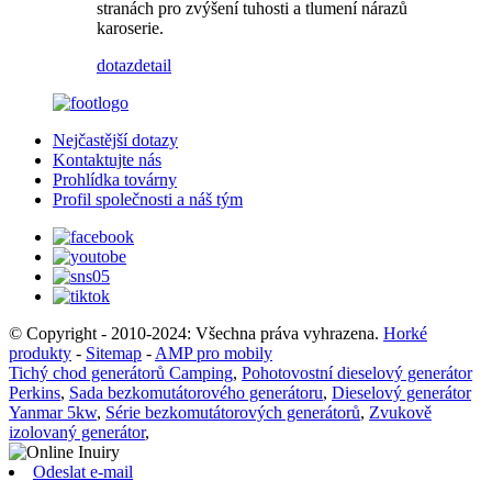
stranách pro zvýšení tuhosti a tlumení nárazů
karoserie.
dotaz
detail
Nejčastější dotazy
Kontaktujte nás
Prohlídka továrny
Profil společnosti a náš tým
© Copyright - 2010-2024: Všechna práva vyhrazena.
Horké
produkty
-
Sitemap
-
AMP pro mobily
Tichý chod generátorů Camping
,
Pohotovostní dieselový generátor
Perkins
,
Sada bezkomutátorového generátoru
,
Dieselový generátor
Yanmar 5kw
,
Série bezkomutátorových generátorů
,
Zvukově
izolovaný generátor
,
Odeslat e-mail