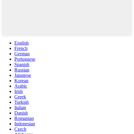
English
French
German
Portuguese
Spanish
Russian
Japanese
Korean
Arabic
Irish
Greek
Turkish
Italian
Danish
Romanian
Indonesian
Czech