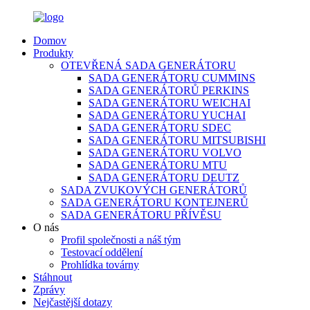
Domov
Produkty
OTEVŘENÁ SADA GENERÁTORU
SADA GENERÁTORU CUMMINS
SADA GENERÁTORŮ PERKINS
SADA GENERÁTORU WEICHAI
SADA GENERÁTORU YUCHAI
SADA GENERÁTORU SDEC
SADA GENERÁTORU MITSUBISHI
SADA GENERÁTORU VOLVO
SADA GENERÁTORU MTU
SADA GENERÁTORU DEUTZ
SADA ZVUKOVÝCH GENERÁTORŮ
SADA GENERÁTORU KONTEJNERŮ
SADA GENERÁTORU PŘÍVĚSU
O nás
Profil společnosti a náš tým
Testovací oddělení
Prohlídka továrny
Stáhnout
Zprávy
Nejčastější dotazy