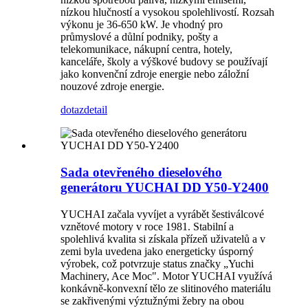
nízkou hlučností a vysokou spolehlivostí. Rozsah
výkonu je 36-650 kW. Je vhodný pro
průmyslové a důlní podniky, pošty a
telekomunikace, nákupní centra, hotely,
kanceláře, školy a výškové budovy se používají
jako konvenční zdroje energie nebo záložní
nouzové zdroje energie.
dotaz
detail
Sada otevřeného dieselového
generátoru YUCHAI DD Y50-Y2400
YUCHAI začala vyvíjet a vyrábět šestiválcové
vznětové motory v roce 1981. Stabilní a
spolehlivá kvalita si získala přízeň uživatelů a v
zemi byla uvedena jako energeticky úsporný
výrobek, což potvrzuje status značky „Yuchi
Machinery, Ace Moc". Motor YUCHAI využívá
konkávně-konvexní tělo ze slitinového materiálu
se zakřivenými výztužnými žebry na obou